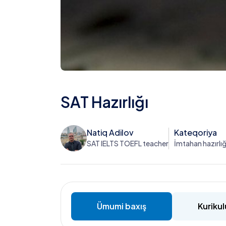
SAT Hazırlığı
Natiq Adilov
Kateqoriya
SAT IELTS TOEFL teacher
İmtahan hazırlığ
Ümumi baxış
Kuriku