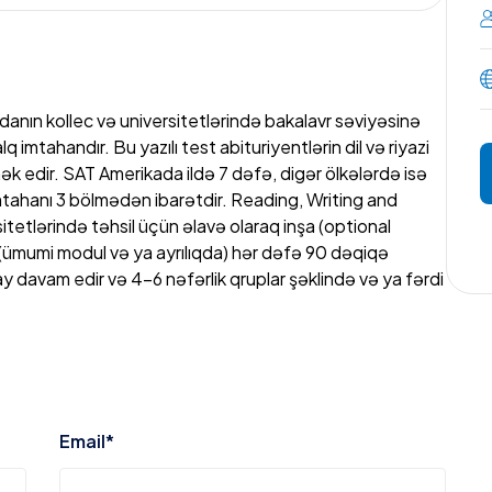
danın kollec və universitetlərində bakalavr səviyəsinə
imtahandır. Bu yazılı test abituriyentlərin dil və riyazi
 edir. SAT Amerikada ildə 7 dəfə, digər ölkələrdə isə
 imtahanı 3 bölmədən ibarətdir. Reading, Writing and
tetlərində təhsil üçün əlavə olaraq inşa (optional
(ümumi modul və ya ayrılıqda) hər dəfə 90 dəqiqə
ay davam edir və 4-6 nəfərlik qruplar şəklində və ya fərdi
 Adilov
TS TOEFL teacher
 tempor is incididunt ut labore et dolore of magna
Email*
he quis nostrud exercitation ullamco laboris nisi ut
ilov is the SAT VERBAL, IELTS instructor. He is the
aute irure and dolor in reprehenderit.