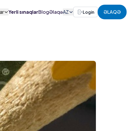
ar
Yerli sınaqlar
Blog
Əlaqə
AZ
ƏLAQƏ
Login