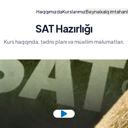
Haqqımızda
Kurslarımız
Beynəlxalq imtahanl
SAT Hazırlığı
Kurs haqqında, tədris planı və müəllim məlumatları.