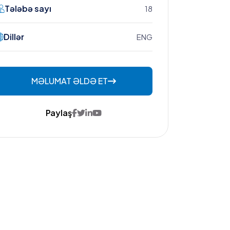
Tələbə sayı
18
Dillər
ENG
MƏLUMAT ƏLDƏ ET
Paylaş