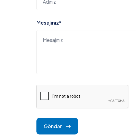
author o
Təcrü
Mesajınız*
Lessons 1: Introduction
Sosial 
Ronald Richards
February 10, 2024 at 2:37 pm
Lessons 2: Basic Tool
Aenean blandit justo ac rutrum hendre
Donec id ex ut tellus blandit aliquet.
Lessons 3: Images optimizes
Eliza nolan
February 10, 2024 at 2:37 pm
Lessons 4: Color Selection
Aenean blandit justo ac rutrum hendre
Donec id ex ut tellus blandit aliquet.
Göndər
Lessons 5: Typography