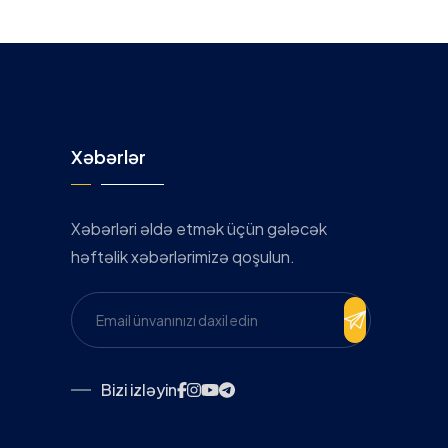
Xəbərlər
Xəbərləri əldə etmək üçün gələcək
həftəlik xəbərlərimizə qoşulun.
Bizi izləyin