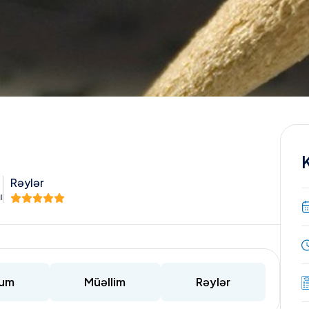
Rəylər
ı
lum
Müəllim
Rəylər