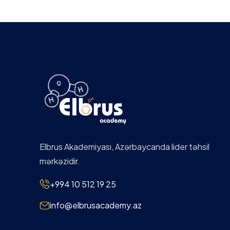
Lessons 6: Template Design
Elbrus Akademiyası, Azərbaycanda lider təhsil
mərkəzidir.
+994 10 512 19 25
info@elbrusacademy.az