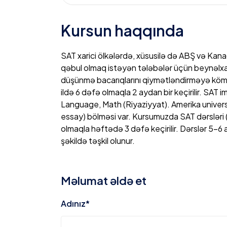
Kursun haqqında
SAT xarici ölkələrdə, xüsusilə də ABŞ və Kana
qəbul olmaq istəyən tələbələr üçün beynəlxalq 
düşünmə bacarıqlarını qiymətləndirməyə kömək
ildə 6 dəfə olmaqla 2 aydan bir keçirilir. SAT
Language, Math (Riyaziyyat). Amerika universi
essay) bölməsi var. Kursumuzda SAT dərsləri 
olmaqla həftədə 3 dəfə keçirilir. Dərslər 5-6 
şəkildə təşkil olunur.
5
4.3
Məlumat əldə et
Natiq
4
SAT IEL
3
Consectetur adipisicing elit, sed do eiusmod
Adınız*
2
aliqua. Ut enim ad minim veniam, made of owl t
Natiq Ad
2.33K reviews
1
aliquip ex ea dolor commodo consequat. Duis 