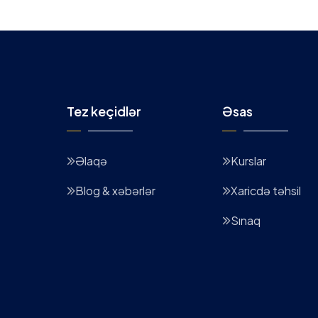
18 Minutes
Tez keçidlər
Əsas
Əlaqə
Kurslar
Blog & xəbərlər
Xaricdə təhsil
Sınaq