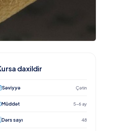
Kursa daxildir
Səviyyə
Çətin
Müddət
5-6 ay
Dərs sayı
48