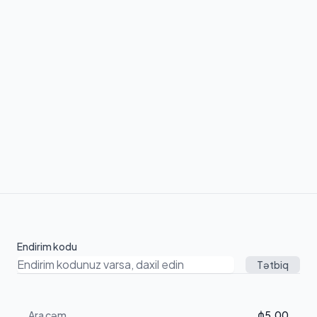
Endirim kodu
Tətbiq
Ara cəm
₼5.00