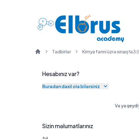
Ödəniş və çatdırılma məlumatları
Tədbirlər
Kimya fənni üzrə sınaq №3 ( I
Ana səhifə
Hesabınız var?
Buradan daxil ola bilərsiniz
Və ya qeydi
Sizin məlumatlarınız
Ad