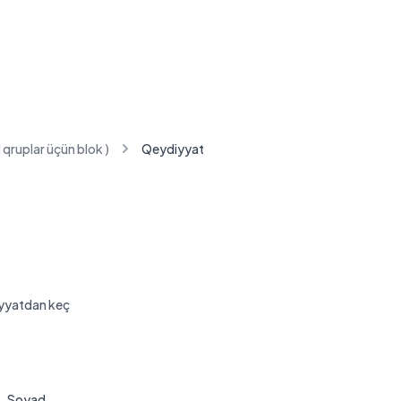
 qruplar üçün blok )
Qeydiyyat
yyatdan keç
Soyad