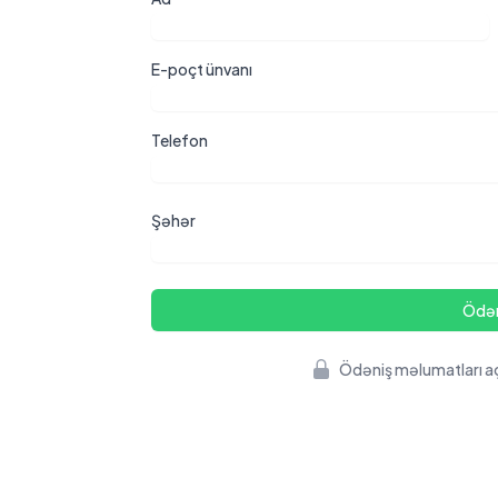
E-poçt ünvanı
Telefon
Şəhər
Ödən
Ödəniş məlumatları açı