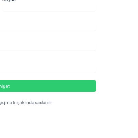
iş et
q mətn şəklində saxlanılır