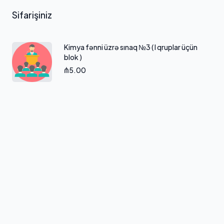
Sifarişinizin məlumatları
Sifarişiniz
Kimya fənni üzrə sınaq №3 ( I qruplar üçün
blok )
₼5.00