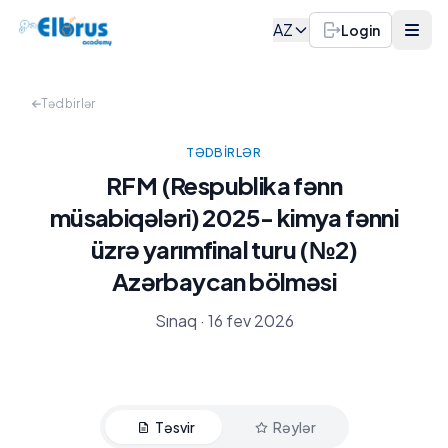
AZ
Login
Tədbirlər
TƏDBIRLƏR
RFM (Respublika fənn
müsabiqələri) 2025- kimya fənni
üzrə yarımfinal turu (№2)
Azərbaycan bölməsi
Sınaq · 16 fev 2026
Təsvir
Rəylər