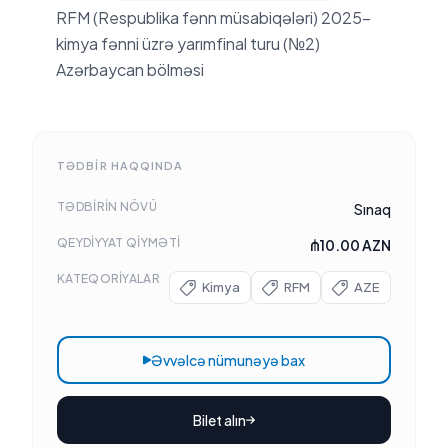
Tədbir haqqında
RFM (Respublika fənn müsabiqələri) 2025-
Son rə
kimya fənni üzrə yarımfinal turu (№2)
Azərbaycan bölməsi
A
AV
TƏDBIR HAQQINDA
TƏDBIRIN NÖVÜ
Sınaq
QEYDIYYAT QIYMƏTI
₼10.00 AZN
KATEQORIYALAR
Kimya
RFM
AZE
Əvvəlcə nümunəyə bax
Bilet alın