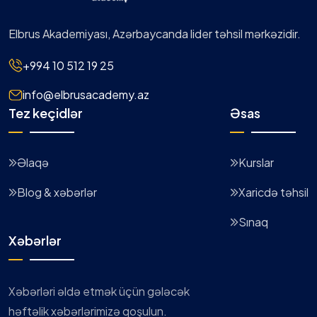
Elbrus Akademiyası, Azərbaycanda lider təhsil mərkəzidir.
+994 10 512 19 25
info@elbrusacademy.az
Tez keçidlər
Əsas
Əlaqə
Kurslar
Blog & xəbərlər
Xaricdə təhsil
Sınaq
Xəbərlər
Xəbərləri əldə etmək üçün gələcək
həftəlik xəbərlərimizə qoşulun.