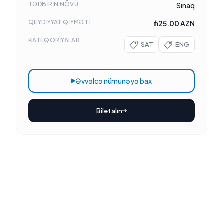
TƏDBIRIN NÖVÜ
Sınaq
QEYDIYYAT QIYMƏTI
₼25.00 AZN
KATEQORIYALAR
SAT
ENG
Əvvəlcə nümunəyə bax
Bilet alın