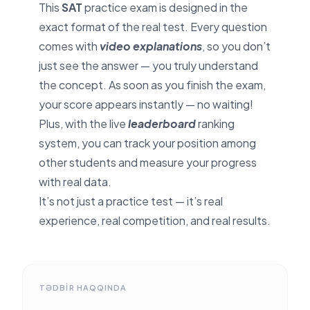
This
SAT
practice exam is designed in the
H
HM
exact format of the real test. Every question
comes with
video explanations
, so you don’t
just see the answer — you truly understand
A
AB
the concept. As soon as you finish the exam,
your score appears instantly — no waiting!
Pa
Plus, with the live
leaderboard
ranking
PH
system, you can track your position among
other students and measure your progress
with real data.
Z
ZA
It’s not just a practice test — it’s real
experience, real competition, and real results.
N
NA
TƏDBIR HAQQINDA