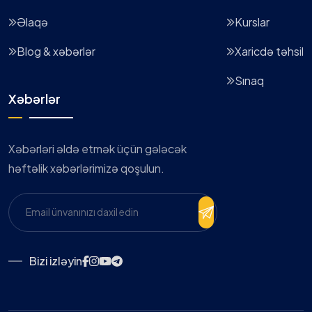
Əlaqə
Kurslar
Blog & xəbərlər
Xaricdə təhsil
Sınaq
Xəbərlər
Xəbərləri əldə etmək üçün gələcək
həftəlik xəbərlərimizə qoşulun.
Bizi izləyin