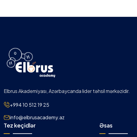
Elbrus Akademiyası, Azərbaycanda lider təhsil mərkəzidir.
+994 10 512 19 25
info@elbrusacademy.az
Tez keçidlər
Əsas