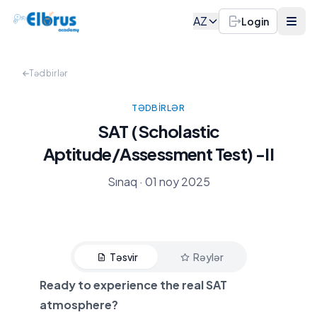
AZ
Login
Tədbirlər
TƏDBIRLƏR
SAT (Scholastic
Aptitude/Assessment Test) -II
Sınaq · 01 noy 2025
Təsvir
Rəylər
Tədbir haqqında
Son rə
Ready to experience the real SAT
atmosphere?