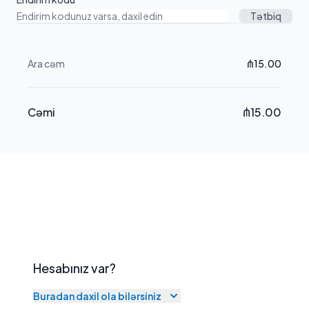
Tətbiq
Ara cəm
₼15.00
Cəmi
₼15.00
Ödəniş və çatdırılma məlumatları
Hesabınız var?
Buradan daxil ola bilərsiniz