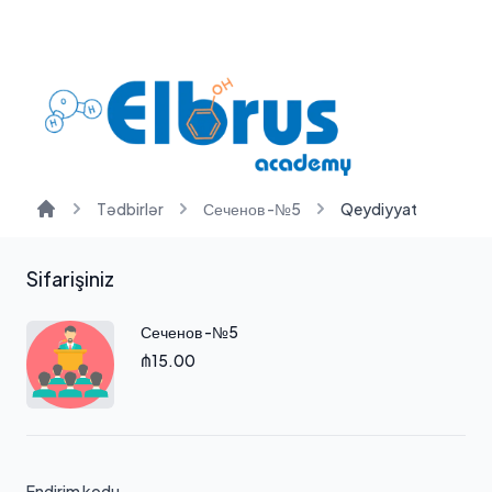
Tədbirlər
Сеченов -№5
Qeydiyyat
Ana səhifə
Sifarişiniz
Сеченов -№5
₼15.00
Endirim kodu