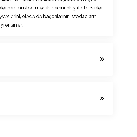
əbələrimiz müsbət mənlik imicini inkişaf etdirsinlər
yyətlərini, eləcə də başqalarının istedadlarını
yrənsinlər.
söykəndiyi möhkəm təməldir. Bütün
ərlik edən sarsılmaz mövqedir. Biz tələbələri
lmaqla həyatlarının hər bir hissəsində çətinlikləri
 qəbul etməyə təşviq edirik. Onlardan öz
və onlardan dərs almalarını xahiş edirik.
formalarda olur və müxtəlif pedaqoji
 balanslaşdırılmış istifadəsi ilə gücləndirilir.
ir uşağa öz öyrənmə tərzini, istedadlarını və