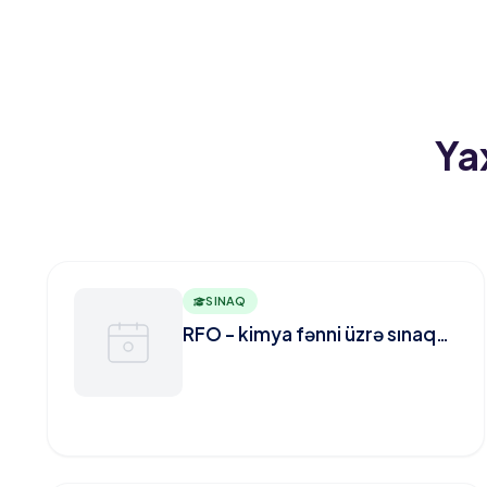
Ya
SINAQ
RFO - kimya fənni üzrə sınaq
imtahanı (VIII-IX sinif)