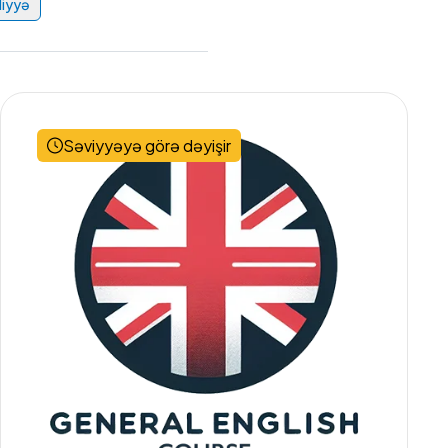
liyyə
Səviyyəyə görə dəyişir