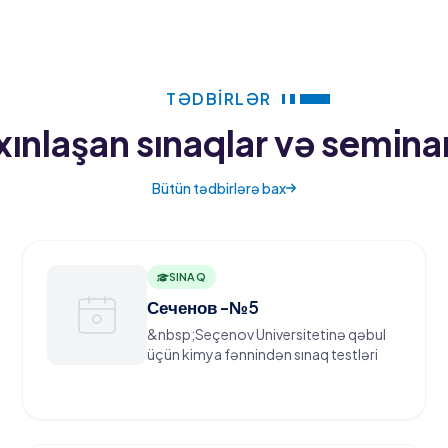
potensialını kəşf etməyə 
hazırlamasını gözləyirik. B
anlamağa və ondan ən yaxşı
TƏDBIRLƏR
xınlaşan sınaqlar və seminar
Bütün tədbirlərə bax
SINAQ
Сеченов -№5
&nbsp;Seçenov Universitetinə qəbul
üçün kimya fənnindən sınaq testləri