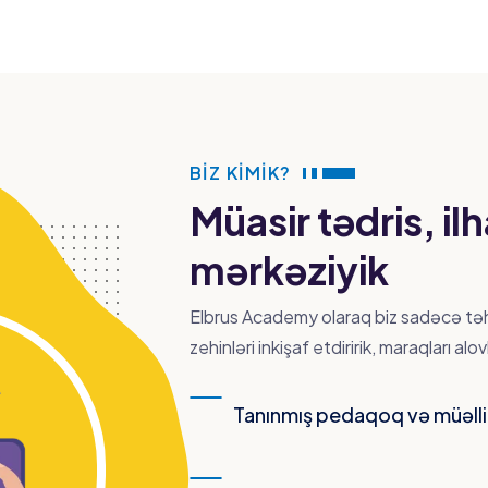
BIZ KIMIK?
Müasir tədris, 
mərkəziyik
Elbrus Academy olaraq biz sadəcə təhs
zehinləri inkişaf etdiririk, maraqları alov
Tanınmış pedaqoq və müəll