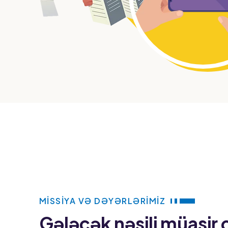
MISSIYA VƏ DƏYƏRLƏRIMIZ
Gələcək nəsili müasir