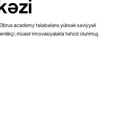
kəzi
Elbrus academy tələbələrə yüksək səviyyəli
ilikçi, müasir innovasiyalarla təhciz olunmuş