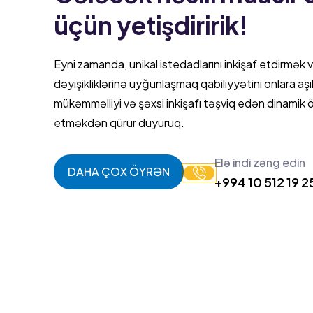
üçün yetişdiririk!
Eyni zamanda, unikal istedadlarını inkişaf etdirmək
dəyişikliklərinə uyğunlaşmaq qabiliyyətini onlara aş
mükəmməlliyi və şəxsi inkişafı təşviq edən dinamik
etməkdən qürur duyuruq.
Elə indi zəng edin
DAHA ÇOX ÖYRƏN
+994 10 512 19 2