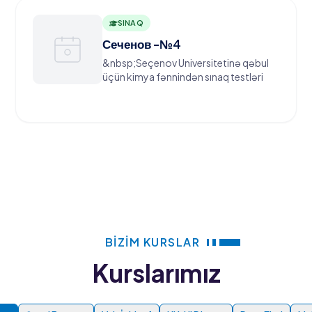
SINAQ
Сеченов -№4
&nbsp;Seçenov Universitetinə qəbul
üçün kimya fənnindən sınaq testləri
BIZIM KURSLAR
Kurslarımız