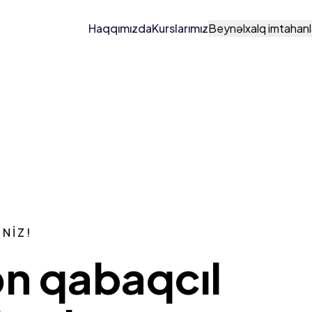
Haqqımızda
Kurslarımız
Beynəlxalq imtahanl
NIZ!
ən qabaqcıl