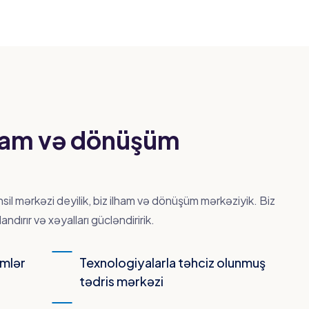
ilham və dönüşüm
il mərkəzi deyilik, biz ilham və dönüşüm mərkəziyik. Biz
landırır və xəyalları gücləndiririk.
imlər
Texnologiyalarla təhciz olunmuş
tədris mərkəzi