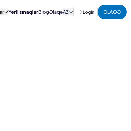
ar
Yerli sınaqlar
Blog
Əlaqə
AZ
ƏLAQƏ
Login