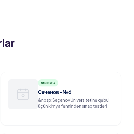
kömək etmək üçün innovativ dərs planları
iz onları virtual dünyanı kəşf etməyə və
 şəkildə istifadə etməyə təşviq edirik.
lar
SINAQ
Сеченов -№6
&nbsp;Seçenov Universitetinə qəbul
üçün kimya fənnindən sınaq testləri