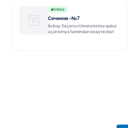
SINAQ
Сеченов -№7
&nbsp;Seçenov Universitetinə qəbul
üçün kimya fənnindən sınaq testləri