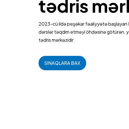
tədris mər
2023-cü ildə peşəkar fəaliyyətə başlayan 
dərslər təqdim etməyi öhdəsinə götürən, yen
tədris mərkəzidir.
SINAQLARA BAX