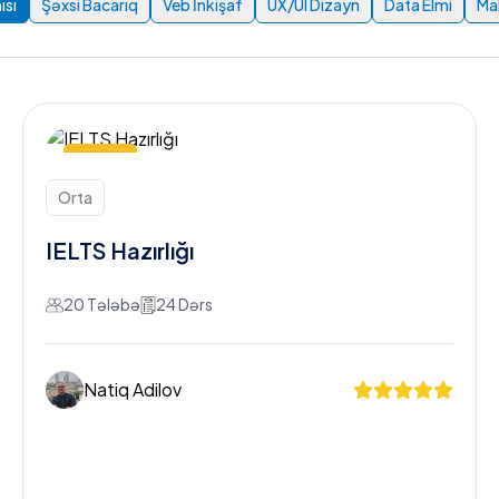
sı
Şəxsi Bacarıq
Veb İnkişaf
UX/UI Dizayn
Data Elmi
Ma
3 ay
Orta
IELTS Hazırlığı
20 Tələbə
24 Dərs
Natiq Adilov