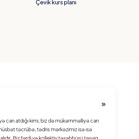
Çevik kurs planı
yə can atdığı kimi, biz də mükəmməlliyə can
müsbət təcrübə, tədris mərkəzimiz isə isə
dır. Biz fərdi və kollektiv təşəbbüsü təşviq