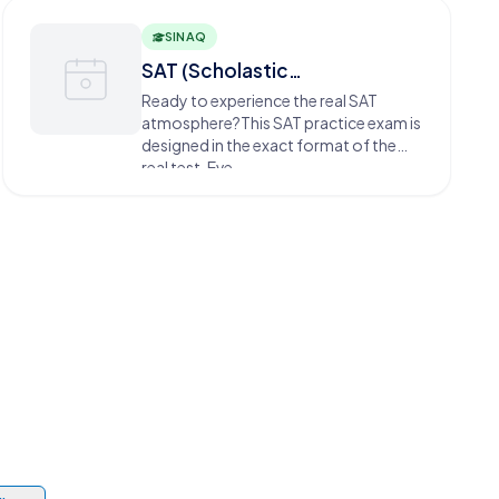
SINAQ
SAT (Scholastic
Aptitude/Assessment Test)-I
Ready to experience the real SAT
atmosphere?This SAT practice exam is
designed in the exact format of the
real test. Eve...