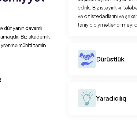
edirik. Biz istəyirik ki, təl
və öz istedadlarını və şəxsi
tanıyıb qiymətləndirməyi ö
 və dünyanın davamlı
ılamaqdır. Biz akademik
 öyrənmə mühiti təmin
Dürüstlük
Dürüstlük dəyərlərimizin 
5
hərəkətlərimizdə bizə rəhb
doğru, realist və ədalətli o
Yaradıcılıq
qəbul etməyə və maneələri
səhvlərinə sahib olmalarını 
Öyrənmə prosesi müxtəlif 
yanaşmalar və texnologiyanın
Biz müəllimlərimizdən hər b