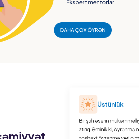
Ekspert mentorlar
DAHA ÇOX ÖYRƏN
Üstünlük
Bir şah əsərin mükəmməlli
atırıq.Əminik ki, öyrənmə 
 cəmiyyət
xoşbəxt öyrənmə yeri olmalı